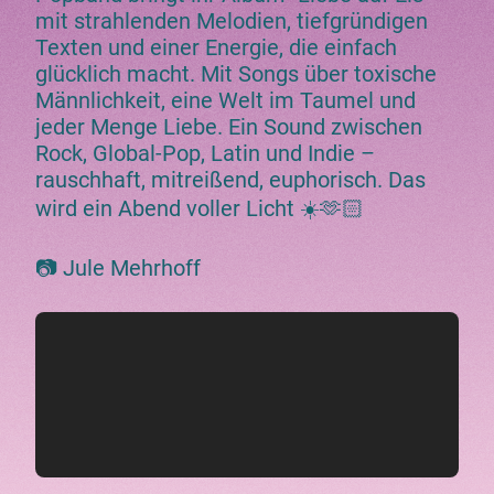
mit strahlenden Melodien, tiefgründigen
Texten und einer Energie, die einfach
glücklich macht. Mit Songs über toxische
Männlichkeit, eine Welt im Taumel und
jeder Menge Liebe. Ein Sound zwischen
Rock, Global-Pop, Latin und Indie –
rauschhaft, mitreißend, euphorisch. Das
wird ein Abend voller Licht ☀️🫶🏻
📷 Jule Mehrhoff