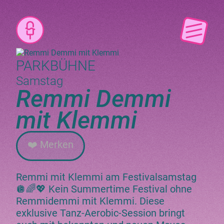
PARKBÜHNE
Samstag
Remmi Demmi
mit Klemmi
❤️ Merken
Remmi mit Klemmi am Festivalsamstag
🪩🌈💖 Kein Summertime Festival ohne
Remmidemmi mit Klemmi. Diese
exklusive Tanz-Aerobic-Session bringt